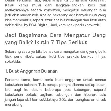
belum terbiasa. Tapi, sebenarnya itu cuma soal kebiasaan. 
Kalau kamu mulai dari langkah-langkah kecil dan 
melakukannya secara konsisten, mengatur keuangan bisa 
jadi lebih mudah kok. Apalagi sekarang ada banyak 
tools
 yang 
bisa membantu, seperti fitur analisis keuangan dan fitur auto 
debit di blu by BCA Digital. Jadi, kamu gak perlu khawatir!
Jadi Bagaimana Cara Mengatur Uang 
yang Baik? Ikutin 7 Tips Berikut
Sekarang saatnya kita bahas cara mengatur uang yang baik. 
Gak perlu ribet, cukup ikuti tips praktis berikut ini ya, 
sobatblu.
1. Buat Anggaran Bulanan
Pertama-tama, kamu perlu buat anggaran untuk semua 
kebutuhan bulanan. Tulis berapa penghasilanmu setiap bulan, 
lalu bagi ke dalam beberapa pos tabungan, seperti 
kebutuhan pokok, tagihan, tabungan, dan hiburan. Lalu 
jangan lupa sisihkan setidaknya 20% dari penghasilan untuk 
menabung.