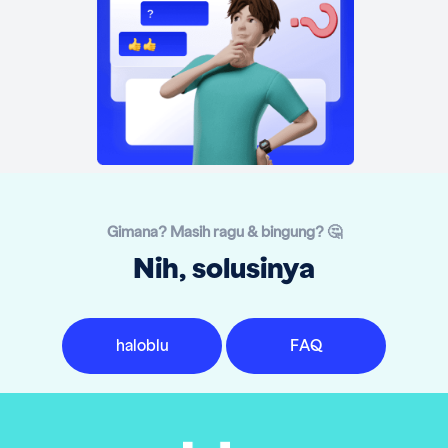
Gimana? Masih ragu & bingung? 🤔
Nih, solusinya
haloblu
FAQ