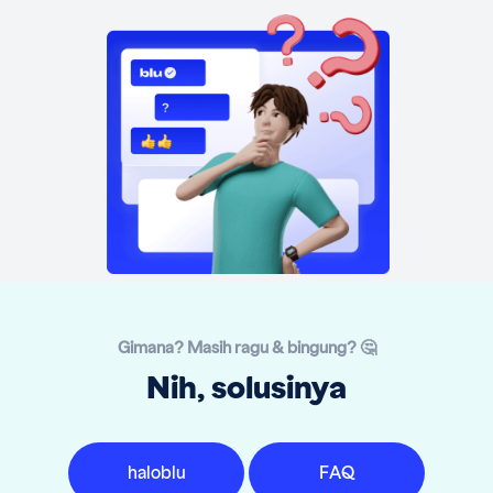
Gimana? Masih ragu & bingung? 🤔
Nih, solusinya
haloblu
FAQ