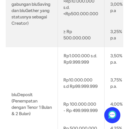
>Rp10.000.000
gabungan bluSaving
3,00%
s.d.
dan bluGether yang
p.a
<Rp500.000.000
statusnya sebagai
Creator)
≥ Rp
3,25%
500.000.000
p.a
Rp1.000.000 s.d.
3,50%
Rp9.999.999
p.a.
Rp10.000.000
3,75%
s.d Rp99.999.999
p.a.
bluDeposit
(Penempatan
Rp 100.000.000
4,00%
dengan Tenor 1 Bulan
- Rp 499.999.999
p.a.
& 2 Bulan)
Rp 500.000.000
4,25%