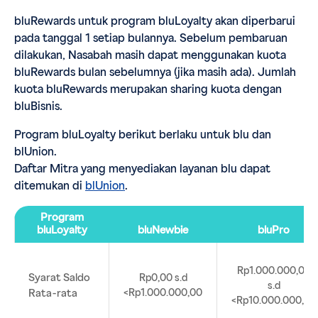
bluRewards untuk program bluLoyalty akan diperbarui
pada tanggal 1 setiap bulannya. Sebelum pembaruan
dilakukan, Nasabah masih dapat menggunakan kuota
bluRewards bulan sebelumnya (jika masih ada). Jumlah
kuota bluRewards merupakan sharing kuota dengan
bluBisnis.
Program bluLoyalty berikut berlaku untuk blu dan
blUnion.
Daftar Mitra yang menyediakan layanan blu dapat
ditemukan di
blUnion
.
Program
bluLoyalty
bluNewbie
bluPro
Rp1.000.000,00
Syarat Saldo
Rp0,00 s.d
s.d
Rata-rata
<Rp1.000.000,00
<Rp10.000.000,00