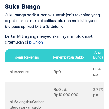
Suku Bunga
Suku bunga berikut berlaku untuk jenis rekening yang
dapat diakses melalui aplikasi blu dan melalui layanan
blu pada aplikasi Mitra (blUnion).
Daftar Mitra yang menyediakan layanan blu dapat
ditemukan di
blUnion
Suku
Jenis Rekening
Penempatan Saldo
Bunga
0,5%
bluAccount
Rp0
p.a
Rp0 s.d.
2,75%
Rp10.000.000
p.a
bluSaving/bluGether
(Berdasarkan saldo