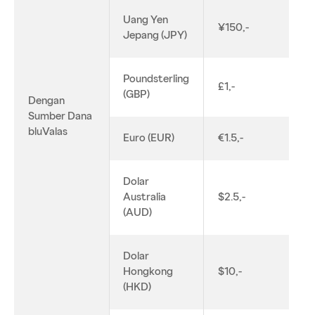
Uang Yen
¥150,-
Jepang (JPY)
Poundsterling
£1,-
(GBP)
Dengan
Sumber Dana
bluValas
Euro (EUR)
€1.5,-
Dolar
Australia
$2.5,-
(AUD)
Dolar
Hongkong
$10,-
(HKD)