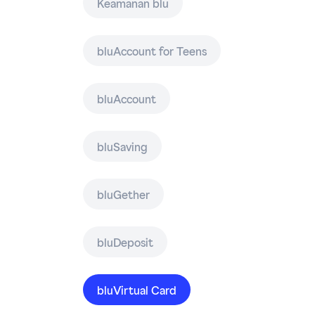
Keamanan blu
bluAccount for Teens
bluAccount
bluSaving
bluGether
bluDeposit
bluVirtual Card