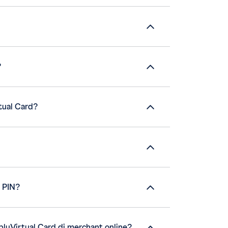
?
tual Card?
 PIN?
luVirtual Card di merchant online?