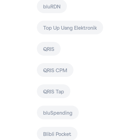
bluRDN
Top Up Uang Elektronik
QRIS
QRIS CPM
QRIS Tap
bluSpending
Blibli Pocket