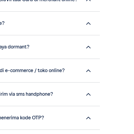
e?
saya dormant?
di e-commerce / toko online?
irim via sms handphone?
menerima kode OTP?