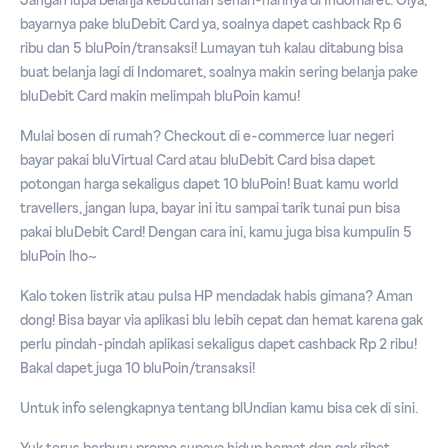
Jangan lupa belanja kebutuhan sehari-harinya di Indomaret. Oiya,
bayarnya pake bluDebit Card ya, soalnya dapet cashback Rp 6
ribu dan 5 bluPoin/transaksi! Lumayan tuh kalau ditabung bisa
buat belanja lagi di Indomaret, soalnya makin sering belanja pake
bluDebit Card makin melimpah bluPoin kamu!
Mulai bosen di rumah? Checkout di e-commerce luar negeri
bayar pakai bluVirtual Card atau bluDebit Card bisa dapet
potongan harga sekaligus dapet 10 bluPoin! Buat kamu world
travellers, jangan lupa, bayar ini itu sampai tarik tunai pun bisa
pakai bluDebit Card! Dengan cara ini, kamu juga bisa kumpulin 5
bluPoin lho~
Kalo token listrik atau pulsa HP mendadak habis gimana? Aman
dong! Bisa bayar via aplikasi blu lebih cepat dan hemat karena gak
perlu pindah-pindah aplikasi sekaligus dapet cashback Rp 2 ribu!
Bakal dapet juga 10 bluPoin/transaksi!
Untuk info selengkapnya tentang blUndian kamu bisa cek di
sini
.