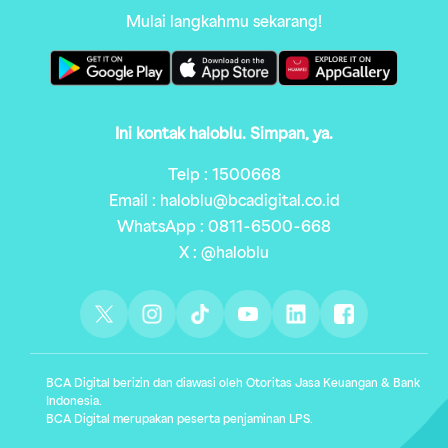
Mulai langkahmu sekarang!
Ini kontak haloblu. Simpan, ya.
Telp : 1500668
Email : haloblu@bcadigital.co.id
WhatsApp : 0811-6500-668
X : @haloblu
BCA Digital berizin dan diawasi oleh Otoritas Jasa Keuangan & Bank
Indonesia.
BCA Digital merupakan peserta penjaminan LPS.