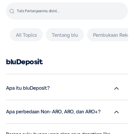
All Topics
Tentang blu
Pembukaan Reken
bluDeposit
Apa itu bluDeposit?
Apa perbedaan Non-ARO, ARO, dan ARO+?