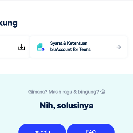
kung
Syarat & Ketentuan
bluAccount for Teens
Gimana? Masih ragu & bingung? 🤔
Nih, solusinya
haloblu
FAQ