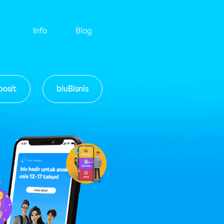
Info
Blog
posit
bluBisnis