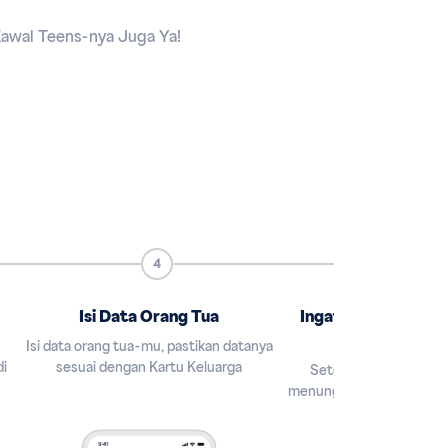
 Kawal Teens-nya Juga Ya!
4
5
Isi Data Orang Tua
Ingatkan Orang Tu
Konfirma
Isi data orang tua-mu, pastikan datanya
i
sesuai dengan Kartu Keluarga
Setelah proses verifika
menunggu konfirmasi per
tua dulu ya