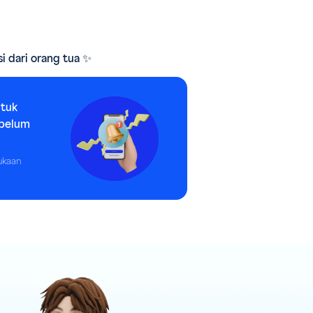
i dari orang tua ✨
ntuk
ebelum
ukaan