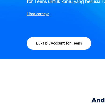
for Teens untuk kamu yang berusia 1
Lihat caranya
Buka bluAccount for Teens
Anda