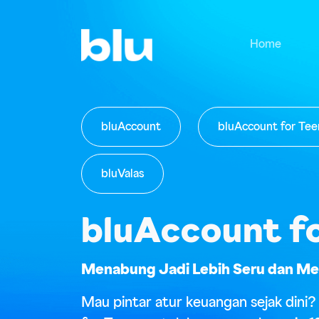
Home
bluAccount
bluAccount for Tee
bluValas
bluAccount f
Menabung Jadi Lebih Seru dan M
Mau pintar atur keuangan sejak dini