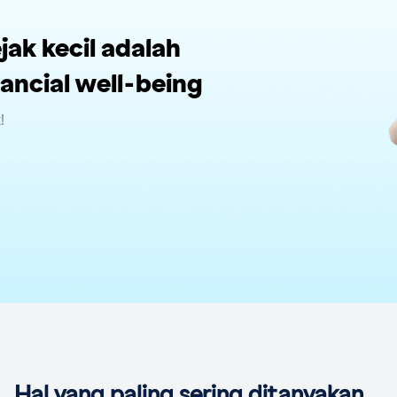
ak kecil adalah
ancial well-being
!
Hal yang paling sering ditanyakan