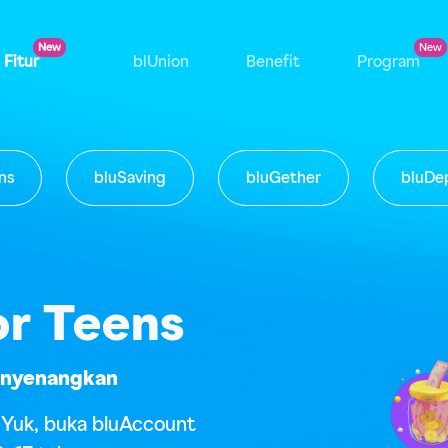
Fitur
blUnion
Benefit
Program
ns
bluSaving
bluGether
bluDe
or Teens
enyenangkan
? Yuk, buka bluAccount