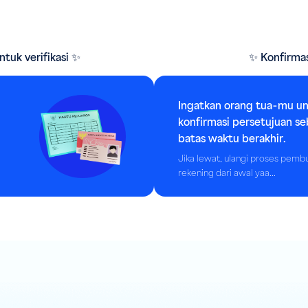
tuk verifikasi ✨
✨ Konfirmas
Ingatkan orang tua-mu u
konfirmasi persetujuan s
batas waktu berakhir.
Jika lewat, ulangi proses pemb
rekening dari awal yaa...