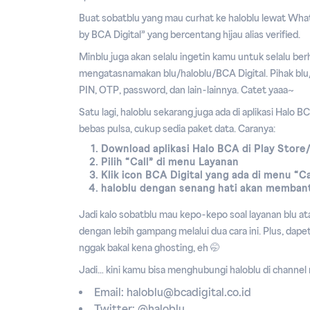
Buat sobatblu yang mau curhat ke haloblu lewat Wh
by BCA Digital” yang bercentang hijau alias verified.
Minblu juga akan selalu ingetin kamu untuk selalu be
mengatasnamakan blu/haloblu/BCA Digital. Pihak blu/
PIN, OTP, password, dan lain-lainnya. Catet yaaa~
Satu lagi, haloblu sekarang juga ada di aplikasi Halo B
bebas pulsa, cukup sedia paket data. Caranya:
Download aplikasi Halo BCA di Play Store
Pilih “Call” di menu Layanan
Klik icon BCA Digital yang ada di menu “Ca
haloblu dengan senang hati akan memban
Jadi kalo sobatblu mau kepo-kepo soal layanan blu a
dengan lebih gampang melalui dua cara ini. Plus, dapet
nggak bakal kena ghosting, eh 🤭
Jadi… kini kamu bisa menghubungi haloblu di channel
Email: haloblu@bcadigital.co.id
Twitter: @haloblu