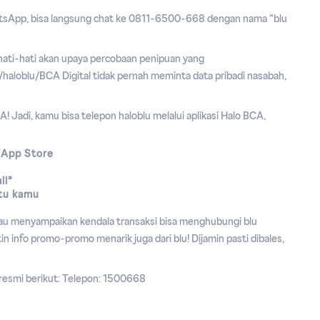
atsApp, bisa langsung chat ke 0811-6500-668 dengan nama “blu
rhati-hati akan upaya percobaan penipuan yang
haloblu/BCA Digital tidak pernah meminta data pribadi nasabah,
CA! Jadi, kamu bisa telepon haloblu melalui aplikasi Halo BCA,
/App Store
ll”
tu kamu
tau menyampaikan kendala transaksi bisa menghubungi blu
in info promo-promo menarik juga dari blu! Dijamin pasti dibales,
 resmi berikut: Telepon: 1500668