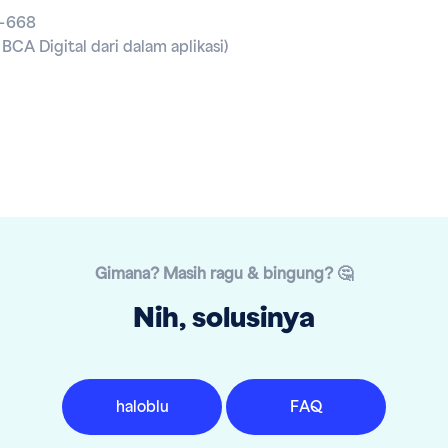
0-668
n BCA Digital dari dalam aplikasi)
Gimana? Masih ragu & bingung? 🤔
Nih, solusinya
haloblu
FAQ