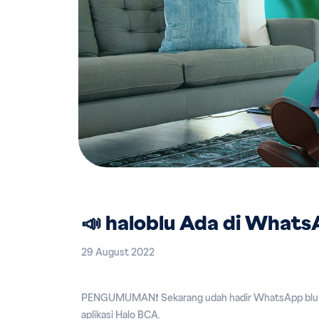
📣 haloblu Ada di Whats
29 August 2022
PENGUMUMAN❗️ Sekarang udah hadir WhatsApp blu by B
aplikasi Halo BCA.