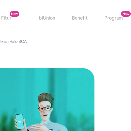
Fitur
blUnion
Benefit
Program
ikasi Halo BCA