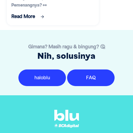
Pemenangnya? 👀
Read More
Gimana? Masih ragu & bingung? 🤔
Nih, solusinya
haloblu
FAQ