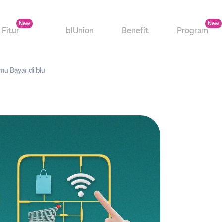
Fitur
blUnion
Benefit
Program
mu Bayar di blu