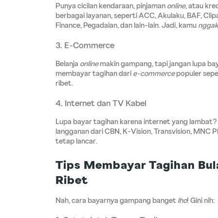
Punya cicilan kendaraan, pinjaman 
online
, atau kred
berbagai layanan, seperti ACC, Akulaku, BAF, Cli
Finance, Pegadaian, dan lain-lain. Jadi, kamu 
nggak
3. E-Commerce
Belanja 
online
 makin gampang, tapi jangan lupa bay
membayar tagihan dari 
e-commerce
 populer sepe
ribet.
4. Internet dan TV Kabel
Lupa bayar tagihan karena internet yang lambat
langganan dari CBN, K-Vision, Transvision, MNC Pl
tetap lancar.
Tips Membayar Tagihan Bula
Ribet
Nah, cara bayarnya gampang banget 
lho
! Gini nih: