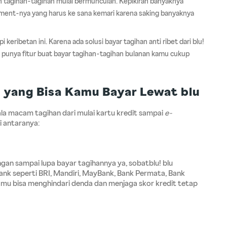
lah tagihan-tagihan mulai bermunculan. Kepikiran banyaknya
yment-nya yang harus ke sana kemari karena saking banyaknya
keribetan ini. Karena ada solusi bayar tagihan anti ribet dari blu!
punya fitur buat bayar tagihan-tagihan bulanan kamu cukup
n yang Bisa Kamu Bayar Lewat blu
 macam tagihan dari mulai kartu kredit sampai 
e-
i antaranya:
ngan sampai lupa bayar tagihannya ya, sobatblu! blu 
k seperti BRI, Mandiri, MayBank, Bank Permata, Bank 
u bisa menghindari denda dan menjaga skor kredit tetap 