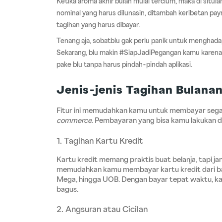
Ketika aroma akhir bulan mulai tercium, maka di situ
nominal yang harus dilunasin, ditambah keribetan pa
tagihan yang harus dibayar.
Tenang aja, sobatblu gak perlu panik untuk menghadapi 
Sekarang, blu makin #SiapJadiPegangan kamu karena 
pake blu tanpa harus pindah-pindah aplikasi.
Jenis-jenis Tagihan Bulana
Fitur ini memudahkan kamu untuk membayar segala
commerce
. Pembayaran yang bisa kamu lakukan d
1. Tagihan Kartu Kredit
Kartu kredit memang praktis buat belanja, tapi ja
memudahkan kamu membayar kartu kredit dari ban
Mega, hingga UOB. Dengan bayar tepat waktu, kam
bagus.
2. Angsuran atau Cicilan