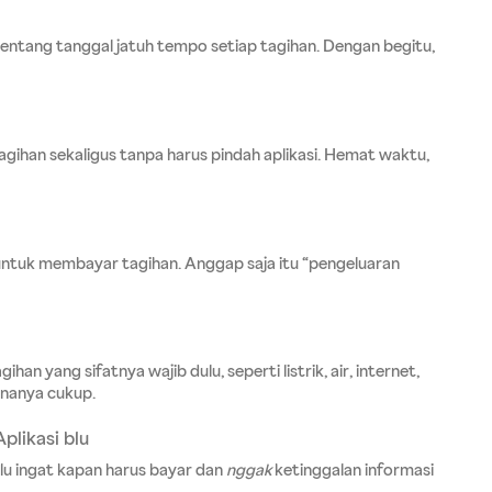
tentang tanggal jatuh tempo setiap tagihan. Dengan begitu, 
agihan sekaligus tanpa harus pindah aplikasi. Hemat waktu, 
 untuk membayar tagihan. Anggap saja itu “pengeluaran 
an yang sifatnya wajib dulu, seperti listrik, air, internet, 
dananya cukup.
plikasi blu
alu ingat kapan harus bayar dan 
nggak
 ketinggalan informasi 