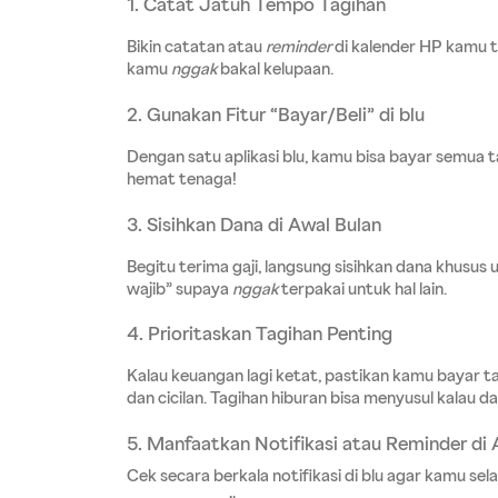
1. Catat Jatuh Tempo Tagihan
Bikin catatan atau 
reminder
 di kalender HP kamu 
kamu 
nggak
 bakal kelupaan.
2. Gunakan Fitur “Bayar/Beli” di blu
Dengan satu aplikasi blu, kamu bisa bayar semua t
hemat tenaga!
3. Sisihkan Dana di Awal Bulan
Begitu terima gaji, langsung sisihkan dana khusus
wajib” supaya 
nggak
 terpakai untuk hal lain.
4. Prioritaskan Tagihan Penting
Kalau keuangan lagi ketat, pastikan kamu bayar tagih
dan cicilan. Tagihan hiburan bisa menyusul kalau 
5. Manfaatkan Notifikasi atau Reminder di A
Cek secara berkala notifikasi di blu agar kamu sel