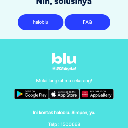
Nih, solusinya
haloblu
FAQ
Mulai langkahmu sekarang!
Ini kontak haloblu. Simpan, ya.
Telp : 1500668