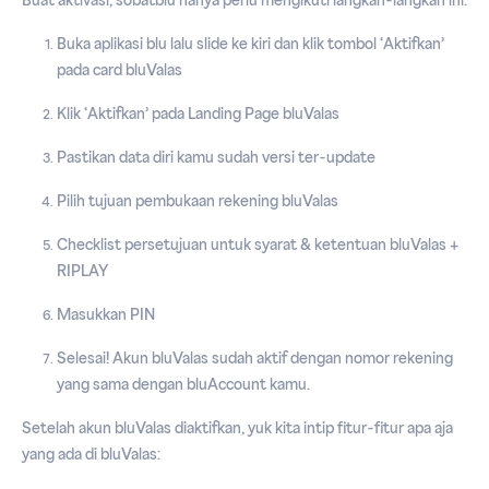
Buat aktivasi, sobatblu hanya perlu mengikuti langkah-langkah ini:
Buka aplikasi blu lalu slide ke kiri dan klik tombol ‘Aktifkan’
pada card bluValas
Klik ‘Aktifkan’ pada Landing Page bluValas
Pastikan data diri kamu sudah versi ter-update
Pilih tujuan pembukaan rekening bluValas
Checklist persetujuan untuk syarat & ketentuan bluValas +
RIPLAY
Masukkan PIN
Selesai! Akun bluValas sudah aktif dengan nomor rekening
yang sama dengan bluAccount kamu.
Setelah akun bluValas diaktifkan, yuk kita intip fitur-fitur apa aja
yang ada di bluValas: