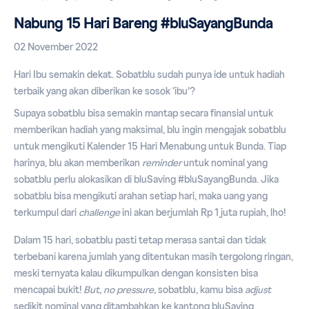
Nabung 15 Hari Bareng #bluSayangBunda
02 November 2022
Hari Ibu semakin dekat. Sobatblu sudah punya ide untuk hadiah
terbaik yang akan diberikan ke sosok ‘ibu’?
Supaya sobatblu bisa semakin mantap secara finansial untuk
memberikan hadiah yang maksimal, blu ingin mengajak sobatblu
untuk mengikuti Kalender 15 Hari Menabung untuk Bunda. Tiap
harinya, blu akan memberikan
reminder
untuk nominal yang
sobatblu perlu alokasikan di bluSaving #bluSayangBunda. Jika
sobatblu bisa mengikuti arahan setiap hari, maka uang yang
terkumpul dari
challenge
ini akan berjumlah Rp 1 juta rupiah, lho!
Dalam 15 hari, sobatblu pasti tetap merasa santai dan tidak
terbebani karena jumlah yang ditentukan masih tergolong ringan,
meski ternyata kalau dikumpulkan dengan konsisten bisa
mencapai bukit!
But, no pressure,
sobatblu, kamu bisa
adjust
sedikit nominal yang ditambahkan ke kantong bluSaving