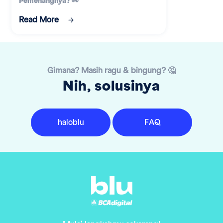
Pemenangnya? 👀
Read More
Gimana? Masih ragu & bingung? 🤔
Nih, solusinya
haloblu
FAQ