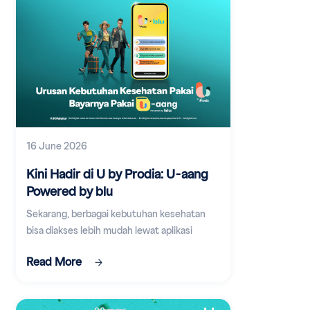
16 June 2026
Kini Hadir di U by Prodia: U-aang
Powered by blu
Sekarang, berbagai kebutuhan kesehatan
bisa diakses lebih mudah lewat aplikasi
digital.
Read More