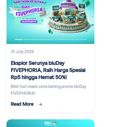
15 July 2026
Eksplor Serunya bluDay
FIVEPHORIA, Raih Harga Spesial
Rp5 hingga Hemat 50%!
Bikin hari makin ceria bareng promo bluDay
FIVEPHORIA!
Read More