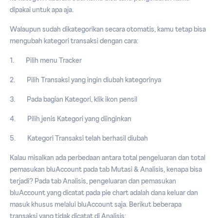
dipakai untuk apa aja.
Walaupun sudah dikategorikan secara otomatis, kamu tetap bisa
mengubah kategori transaksi dengan cara:
1.
Pilih menu Tracker
2.
Pilih Transaksi yang ingin diubah kategorinya
3.
Pada bagian Kategori, klik ikon pensil
4.
Pilih jenis Kategori yang diinginkan
5.
Kategori Transaksi telah berhasil diubah
Kalau misalkan ada perbedaan antara total pengeluaran dan total
pemasukan bluAccount pada tab Mutasi & Analisis, kenapa bisa
terjadi? Pada tab Analisis, pengeluaran dan pemasukan
bluAccount yang dicatat pada pie chart adalah dana keluar dan
masuk khusus melalui bluAccount saja. Berikut beberapa
transaksi yang tidak dicatat di Analisis: