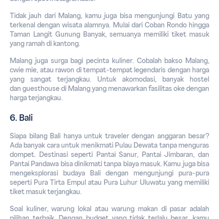
Tidak jauh dari Malang, kamu juga bisa mengunjungi Batu yang 
terkenal dengan wisata alamnya. Mulai dari Coban Rondo hingga 
Taman Langit Gunung Banyak, semuanya memiliki tiket masuk 
yang ramah di kantong.
Malang juga surga bagi pecinta kuliner. Cobalah bakso Malang, 
cwie mie, atau rawon di tempat-tempat legendaris dengan harga 
yang sangat terjangkau. Untuk akomodasi, banyak hostel 
dan 
guesthouse
 di Malang yang menawarkan fasilitas oke dengan 
harga terjangkau.
6. Bali
Siapa bilang Bali hanya untuk 
traveler
 dengan anggaran besar? 
Ada banyak cara untuk menikmati Pulau Dewata tanpa menguras 
dompet. Destinasi seperti Pantai Sanur, Pantai Jimbaran, dan 
Pantai Pandawa bisa dinikmati tanpa biaya masuk. Kamu juga bisa 
mengeksplorasi budaya Bali dengan mengunjungi pura-pura 
seperti Pura Tirta Empul atau Pura Luhur Uluwatu yang memiliki 
tiket masuk terjangkau.
Soal kuliner, warung lokal atau warung makan di pasar adalah 
pilihan terbaik. Dengan 
budget
 yang tidak terlalu besar, kamu 