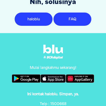
Nih, solusinya
haloblu
FAQ
Mulai langkahmu sekarang!
Ini kontak haloblu. Simpan, ya.
Telp : 1500668