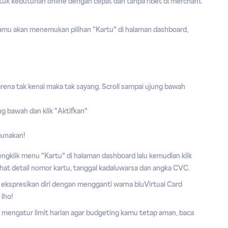
tuk kebutuhan online dengan cepat dan tanpa ribet di merchant
kamu akan menemukan pilihan “Kartu” di halaman dashboard,
arena tak kenal maka tak sayang. Scroll sampai ujung bawah
ng bawah dan klik “Aktifkan”
gunakan!
ngklik menu “Kartu” di halaman dashboard lalu kemudian klik
hat detail nomor kartu, tanggal kadaluwarsa dan angka CVC.
 ekspresikan diri dengan mengganti warna bluVirtual Card
lho!
 mengatur limit harian agar budgeting kamu tetap aman,
baca