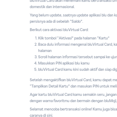
bluVirtual Card akan menemani kamu bertransaksi un
domestik dan internasional.
Yang belum update, saatnya update aplikasi blu dan 
persisnya ada di sebelah “Saldo”.
Berikut cara aktivasi bluVirtual Card:
Klik tombol “Aktivasi” pada halaman “Kartu”
Baca dulu informasi mengenai bluVirtual Card, k
halaman
Scroll halaman informasi tersebut sampai ke uju
Masukkan PIN aplikasi blu kamu
bluVirtual Card kamu kini sudah aktif dan siap di
Setelah mengaktifkan bluVirtual Card, kamu dapat me
“Tampilkan Detail Kartu” dan masukan PIN untuk meli
Agar kartu bluVirtual Card kamu semakin seru, jangan
dengan warna favoritmu dan bermain dengan bluMoji, 
Selamat mencoba bertransaksi online! Kamu juga bisa
caranya di sini
.