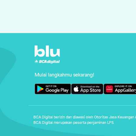
Mulai langkahmu sekarang!
BCA Digital berizin dan diawasi oleh Otoritas Jasa Keuangan 
BCA Digital merupakan peserta penjaminan LPS.