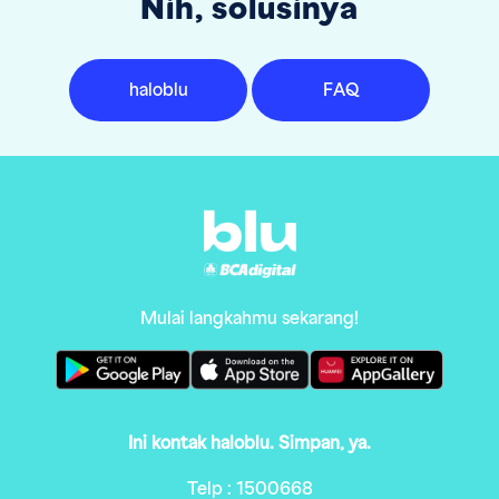
Nih, solusinya
haloblu
FAQ
Mulai langkahmu sekarang!
Ini kontak haloblu. Simpan, ya.
Telp : 1500668