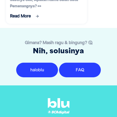
Saatnya Cek, Apakah Kamu Salah Satu
Pemenangnya? 👀
Read More
Gimana? Masih ragu & bingung? 🤔
Nih, solusinya
haloblu
FAQ