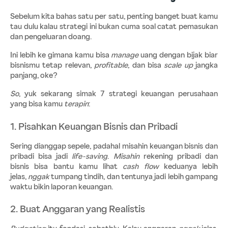
Sebelum kita bahas satu per satu, penting banget buat kamu 
tau dulu kalau strategi ini bukan cuma soal catat pemasukan 
dan pengeluaran doang.
Ini lebih ke gimana kamu bisa 
manage 
uang dengan bijak biar 
bisnismu tetap relevan, 
profitable
, dan bisa 
scale up
 jangka 
panjang, oke?
So
, yuk sekarang simak 7 strategi keuangan perusahaan 
yang bisa kamu 
terapin
:
1. Pisahkan Keuangan Bisnis dan Pribadi
Sering dianggap sepele, padahal misahin keuangan bisnis dan 
pribadi bisa jadi 
life-saving
. 
Misahin 
rekening pribadi dan 
bisnis bisa bantu kamu lihat 
cash flow
 keduanya lebih 
jelas, 
nggak 
tumpang tindih, dan tentunya jadi lebih gampang 
waktu bikin laporan keuangan.
2. Buat Anggaran yang Realistis