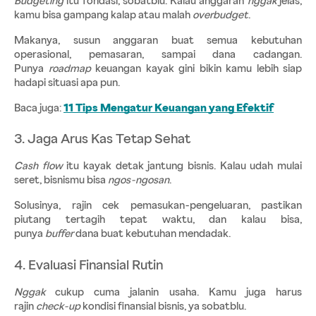
Budgeting
 itu fondasi, sobatblu. Kalau anggaran 
nggak 
jelas, 
kamu bisa gampang kalap atau malah 
overbudget
.
Makanya, susun anggaran buat semua kebutuhan 
operasional, pemasaran, sampai dana cadangan. 
Punya 
roadmap
 keuangan kayak gini bikin kamu lebih siap 
hadapi situasi apa pun.
Baca juga:
11 Tips Mengatur Keuangan yang Efektif
3. Jaga Arus Kas Tetap Sehat
Cash flow
 itu kayak detak jantung bisnis. Kalau udah mulai 
seret, bisnismu bisa 
ngos-ngosan
.
Solusinya, rajin cek pemasukan-pengeluaran, pastikan 
piutang tertagih tepat waktu, dan kalau bisa, 
punya 
buffer 
dana buat kebutuhan mendadak.
4. Evaluasi Finansial Rutin
Nggak 
cukup cuma jalanin usaha. Kamu juga harus 
rajin 
check-up
 kondisi finansial bisnis, ya sobatblu.