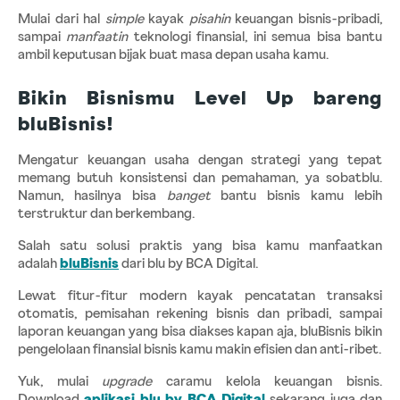
Mulai dari hal 
simple 
kayak 
pisahin 
keuangan bisnis-pribadi, 
sampai 
manfaatin 
teknologi finansial, ini semua bisa bantu 
ambil keputusan bijak buat masa depan usaha kamu.
Bikin Bisnismu Level Up bareng 
bluBisnis!
Mengatur keuangan usaha dengan strategi yang tepat 
memang butuh konsistensi dan pemahaman, ya sobatblu. 
Namun, hasilnya bisa 
banget
 bantu bisnis kamu lebih 
terstruktur dan berkembang.
Salah satu solusi praktis yang bisa kamu manfaatkan 
adalah
bluBisnis
dari blu by BCA Digital.
Lewat fitur-fitur modern kayak pencatatan transaksi 
otomatis, pemisahan rekening bisnis dan pribadi, sampai 
laporan keuangan yang bisa diakses kapan aja, bluBisnis bikin 
pengelolaan finansial bisnis kamu makin efisien dan anti-ribet.
Yuk, mulai 
upgrade 
caramu kelola keuangan bisnis. 
Download
aplikasi blu by BCA Digital
sekarang juga dan 