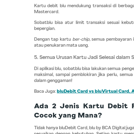
Kartu debit blu mendukung transaksi di berbagai
Mastercard.
Sobatblu bisa atur limit transaksi sesuai kebu
bepergian.
Dengan tap kartu
 ber-chip, 
semua pembayaran in
atau penukaran mata uang.
5. Semua Urusan Kartu Jadi Selesai dalam S
Di aplikasi blu, sobatblu bisa lakukan semua pengel
maksimal, sampai pemblokiran jika perlu, semua
dalam genggaman!
Baca Juga:
bluDebit Card vs bluVirtual Card,
Ada 2 Jenis Kartu Debit F
Cocok yang Mana?
Tidak hanya bluDebit Card, blu by BCA Digital jug
sesuaikan dengan kebutuhan. Setiap kartu menaw