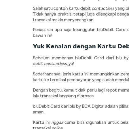
Salah satu contoh kartu debit 
contactless
 yang b
Tidak hanya praktis, tetapi juga dilengkapi den
transaksi makin menyenangkan.
Penasaran apa saja keunggulan bluDebit Card d
bawah ini!
Yuk Kenalan dengan Kartu Debi
Sebelum membahas bluDebit Card dari blu by 
debit 
contactless
, ya!
Sederhananya, jenis kartu ini memungkinkan pe
kartu ke terminal pembayaran yang sudah menduk
Dengan begitu, kamu tidak perlu lagi repot me
lalu transaksi langsung diproses. 
bluDebit Card dari blu by BCA Digital adalah piliha
aman.
Kartu ini 
nggak 
cuma bisa digunakan untuk bela
transaksi 
online
.