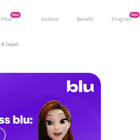
Fitur
blUnion
Benefit
Program
s & Cepat!