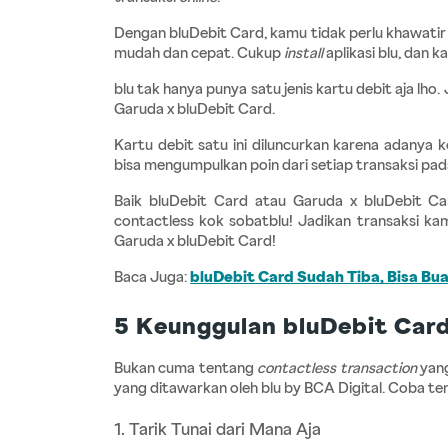
Dengan bluDebit Card, kamu tidak perlu khawatir 
mudah dan cepat. Cukup 
install
 aplikasi blu, dan
blu tak hanya punya satu jenis kartu debit aja lho.
Garuda x bluDebit Card.
Kartu debit satu ini diluncurkan karena adanya
bisa mengumpulkan poin dari setiap transaksi pad
Baik bluDebit Card atau Garuda x bluDebit Ca
contactless kok sobatblu! Jadikan transaksi k
Garuda x bluDebit Card!
Baca Juga:
bluDebit Card Sudah Tiba, Bisa Bu
5 Keunggulan bluDebit Card
Bukan cuma tentang 
contactless
transaction
 yan
yang ditawarkan oleh blu by BCA Digital. Coba te
1. Tarik Tunai dari Mana Aja