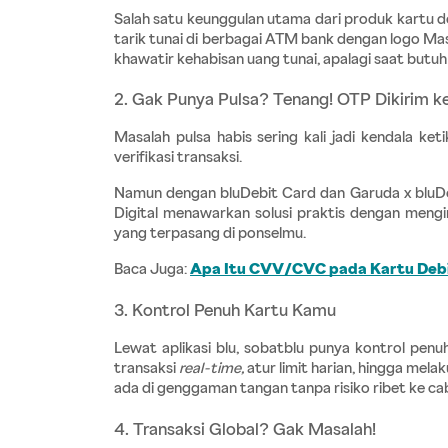
Salah satu keunggulan utama dari produk kartu deb
tarik tunai di berbagai ATM bank dengan logo Mast
khawatir kehabisan uang tunai, apalagi saat butuh
2. Gak Punya Pulsa? Tenang! OTP Dikirim ke
Masalah pulsa habis sering kali jadi kendala k
verifikasi transaksi.
Namun dengan bluDebit Card dan Garuda x bluDebi
Digital menawarkan solusi praktis dengan mengir
yang terpasang di ponselmu.
Baca Juga:
Apa Itu CVV/CVC pada Kartu Debit
3. Kontrol Penuh Kartu Kamu
Lewat aplikasi blu, sobatblu punya kontrol pen
transaksi 
real-time,
 atur limit harian, hingga mel
ada di genggaman tangan tanpa risiko ribet ke c
4. Transaksi Global? Gak Masalah!