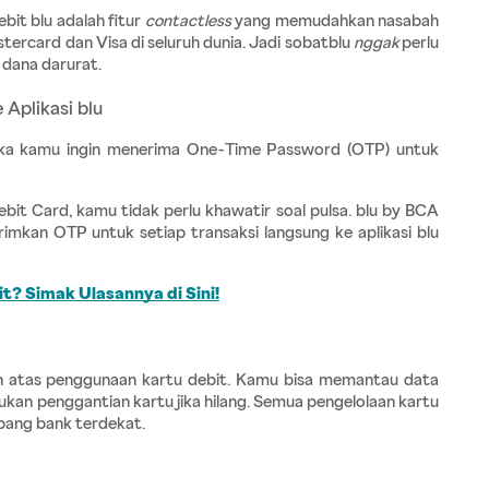
it blu adalah fitur
 contactless
 yang memudahkan nasabah 
ercard dan Visa di seluruh dunia. Jadi sobatblu 
nggak
 perlu 
 dana darurat.
 Aplikasi blu
etika kamu ingin menerima One-Time Password (OTP) untuk 
t Card, kamu tidak perlu khawatir soal pulsa. blu by BCA 
imkan OTP untuk setiap transaksi langsung ke aplikasi blu 
? Simak Ulasannya di Sini!
uh atas penggunaan kartu debit. Kamu bisa memantau data 
akukan penggantian kartu jika hilang. Semua pengelolaan kartu 
abang bank terdekat.