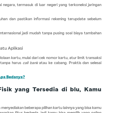
 negara, termasuk di luar negeri yang terkoneksi jaringan 
tuhan dan pastikan informasi rekening terupdate sebelum 
ternasional jadi mudah tanpa pusing soal biaya tambahan 
atu Aplikasi
olaan kartu, mulai dari cek nomor kartu, atur limit transaksi 
 tanpa harus
 call bank 
atau ke cabang. Praktis dan selesai 
 Apa Bedanya?
isik yang Tersedia di blu, Kamu 
a menyediakan beberapa pilihan kartu lainnya yang bisa kamu 
arkan fitur berbeda, jadi kamu bisa memilih yang paling 