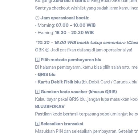
Kunjungi
Zona blu x Gofit
di Ring Road GBK dan pilih
Saatnya checkout wishlist yang sudah lama kamu inca
🕒
Jam operasional booth:
• Morning:
07.00 – 10.00 WIB
• Evening:
16.30 – 20.30 WIB
*
10.30 – 16.00 WIB booth tutup sementara (Clos
GBK 😆 Jadi pastikan datang di jam operasional ya!
2️⃣
Pilih metode pembayaran blu
Di halaman pembayaran, kamu bisa pilih salah satu me
•
QRIS blu
•
Kartu Debit Fisik blu
(bluDebit Card / Garuda x bl
3️⃣
Gunakan kode voucher (khusus QRIS)
Kalau bayar pakai QRIS blu, jangan lupa masukkan ko
BLUZBFDKAV
Pastikan kode berhasil terpasang sebelum lanjut ke 
4️⃣
Selesaikan transaksi
Masukkan PIN dan selesaikan pembayaran. Setelah tra