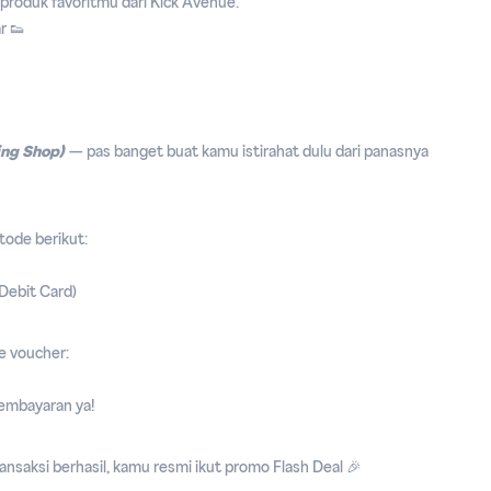
 produk favoritmu dari Kick Avenue.
r 👟
ing Shop)
— pas banget buat kamu istirahat dulu dari panasnya
tode berikut:
uDebit Card)
de voucher:
pembayaran ya!
nsaksi berhasil, kamu resmi ikut promo Flash Deal 🎉