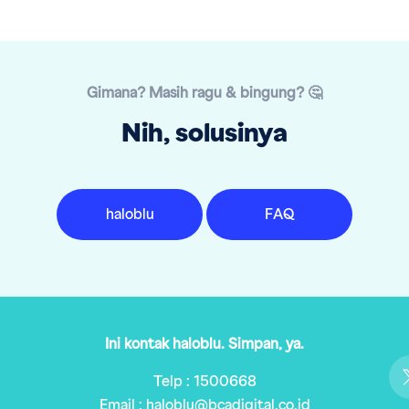
Gimana? Masih ragu & bingung? 🤔
Nih, solusinya
haloblu
FAQ
Ini kontak haloblu. Simpan, ya.
Telp : 1500668
Email : haloblu@bcadigital.co.id