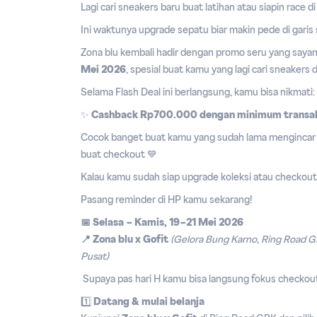
Lagi cari sneakers baru buat latihan atau siapin race 
Ini waktunya upgrade sepatu biar makin pede di garis 
Zona blu kembali hadir dengan promo seru yang say
Mei 2026
, spesial buat kamu yang lagi cari sneakers d
Selama Flash Deal ini berlangsung, kamu bisa nikmati:
✨
Cashback Rp700.000 dengan minimum transa
Cocok banget buat kamu yang sudah lama mengincar
buat checkout 💙
Kalau kamu sudah siap upgrade koleksi atau checkout
Pasang reminder di HP kamu sekarang!
📅
Selasa – Kamis, 19–21 Mei 2026
📍 Zona blu x Gofit
(Gelora Bung Karno, Ring Road G
Pusat)
Supaya pas hari H kamu bisa langsung fokus checkout 
1️⃣
Datang & mulai belanja