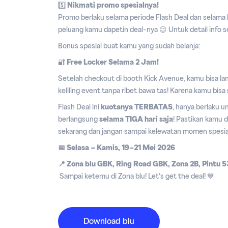
5️⃣
Nikmati promo spesialnya!
Promo berlaku selama periode Flash Deal dan selama 
peluang kamu dapetin deal-nya 😉 Untuk detail info s
Bonus spesial buat kamu yang sudah belanja:
🔐
Free Locker Selama 2 Jam!
Setelah checkout di booth Kick Avenue, kamu bisa lan
keliling event tanpa ribet bawa tas! Karena kamu bisa
Flash Deal ini
kuotanya TERBATAS
, hanya berlaku u
berlangsung
selama TIGA hari saja
! Pastikan kamu d
sekarang dan jangan sampai kelewatan momen spesial
📅
Selasa – Kamis, 19–21 Mei 2026
📍 Zona blu GBK, Ring Road GBK, Zona 2B, Pintu 
Sampai ketemu di Zona blu! Let’s get the deal! 💙
Download blu