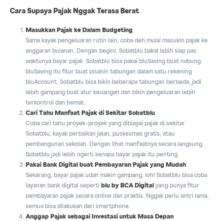
Cara Supaya Pajak Nggak Terasa Berat
Masukkan Pajak ke Dalam Budgeting
Sama kayak pengeluaran rutin lain, coba deh mulai masukin pajak ke
anggaran bulanan. Dengan begini, Sobatblu bakal lebih siap pas
waktunya bayar pajak. Sobatblu bisa pakai bluSaving buat nabung.
bluSaving itu fitur buat pisahin tabungan dalam satu rekening
bluAccount. Sobatblu bisa bikin beberapa tabungan berbeda, jadi
lebih gampang buat atur keuangan dan bikin pengeluaran lebih
terkontrol dan hemat.
Cari Tahu Manfaat Pajak di Sekitar Sobatblu
Coba cari tahu proyek-proyek yang dibiayai pajak di sekitar
Sobatblu, kayak perbaikan jalan, puskesmas gratis, atau
pembangunan sekolah. Dengan lihat manfaatnya secara langsung,
Sobatblu jadi lebih ngerti kenapa bayar pajak itu penting.
Pakai Bank Digital buat Pembayaran Pajak yang Mudah
Sekarang, bayar pajak udah makin gampang, loh! Sobatblu bisa coba
layanan bank digital seperti
blu by BCA Digital
yang punya fitur
pembayaran pajak secara online dan praktis. Nggak perlu antri lama,
semua bisa dilakukan dari smartphone.
Anggap Pajak sebagai Investasi untuk Masa Depan